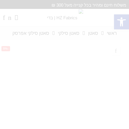
משלוח חינם ומהיר בכל קנייה מעל 300 ₪
פתח סרגל נגישות
ראשי
סאטן
סאטן סילקי
סאטן סילקי אפרסק
-5%