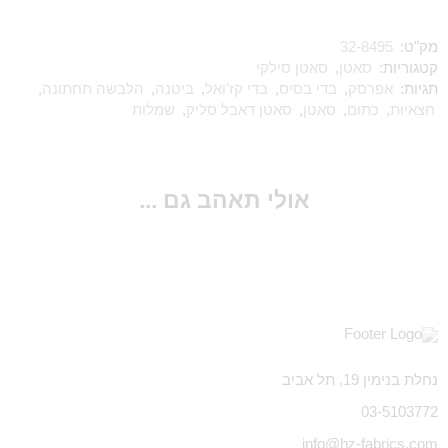
מק"ט:
32-8495
קטגוריות:
סאטן
,
סאטן סילקי
תגיות:
אפרסק
,
בדי בסיס
,
בדי קז'ואל
,
ביטנה
,
הלבשה תחתונה
,
חצאיות
,
כתום
,
סאטן
,
סאטן דאבל סליק
,
שמלות
אולי תאהב גם ...
נחלת בנימין 19, תל אביב
03-5103772
info@hz-fabrics.com