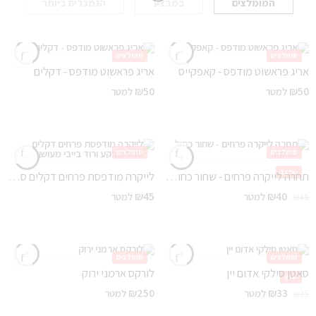
המומלצים
במבצע
הנמכרים ביותר
מומלצים
מומלצים
אריג פראשוט מודפס - קאפקייס
אריג פראשוט מודפס - דקלים
₪
50
₪
50
למטר
למטר
מומלצים
מומלצים
-11%
תחרה לייקרה פרחים - שחור כחול טורקיז
לייקרה מודפסת ‎⁨פרחים ‎⁨דקלים סגולים רקע ורוד בייבי מעושן⁩
₪
45
₪
40
למטר
למטר
₪
45
מומלצים
מומלצים
סאטן סילקי אדום יין
לורקס ארמני ירוק
-5%
₪
250
₪
33
למטר
למטר
₪
35