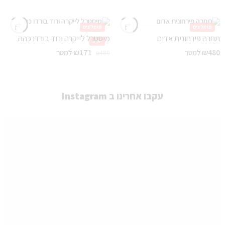
מומלצים
מומלצים
תחרה פירחונית אדום
מיסטרל לייקרה ורוד בורדו כהה
-5%
₪
171
₪
480
למטר
למטר
₪
180
עקבו אחרינו ב Instagram