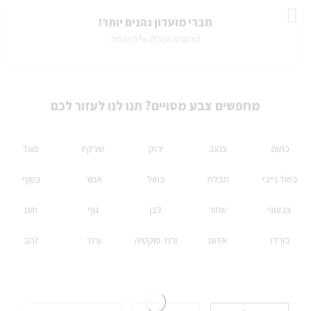
חברי מועדון נהנים יותר!
הצטרפו וקבלו 5% הנחה
מחפשים צבע מסויים? תנו לנו לעזור לכם
כתום
צהוב
ירוק
טורקיז
סגול
כחול נייבי
תכלת
כחול
אפור
כסוף
צבעוני
שחור
לבן
גוף
חום
בורדו
אדום
ורוד פוקסיה
ורוד
זהב