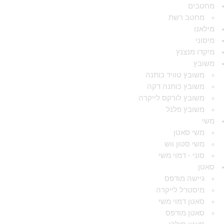
מחטבים
מחטב רשת
מילאנו
מיסוני
מיקדו מנצנץ
משובץ
משובץ טוויד כותנה
משובץ כותנה דקה
משובץ לורקס לייקרה
משובץ פלנל
משי
משי סאטן
משי סטון ווש
סוני - דמוי משי
סאטן
גיישה מודפס
מיסטרל לייקרה
סאטן דמוי משי
סאטן מודפס