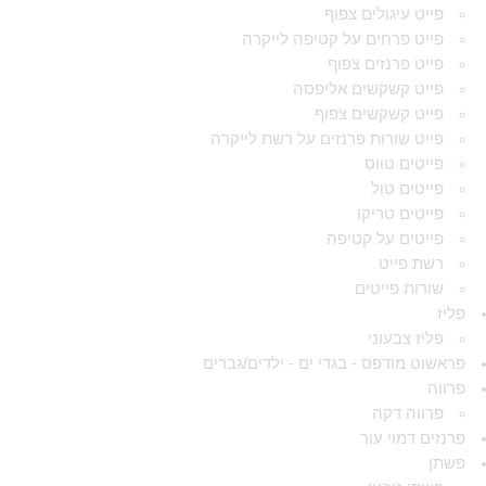
פייט עיגולים צפוף
פייט פרחים על קטיפה לייקרה
פייט פרנזים צפוף
פייט קשקשים אליפסה
פייט קשקשים צפוף
פייט שורות פרנזים על רשת לייקרה
פייטים טווס
פייטים טול
פייטים טריקו
פייטים על קטיפה
רשת פייט
שורות פייטים
פליז
פליז צבעוני
פראשוט מודפס - בגדי ים - ילדים/גברים
פרווה
פרווה דקה
פרנזים דמוי עור
פשתן