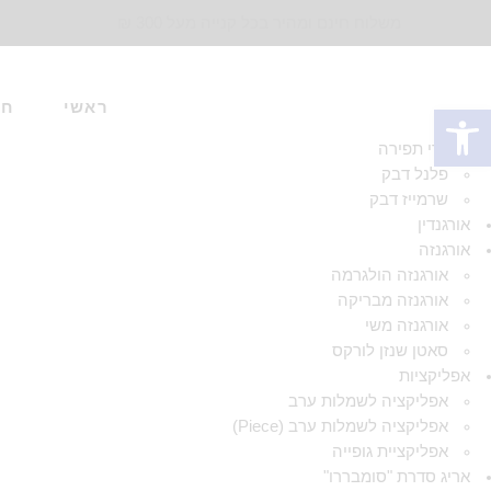
משלוח חינם ומהיר בכל קנייה מעל 300 ₪
ראשי
חד
פתח סרגל נגישות
אביזרי תפירה
פלנל דבק
שרמייז דבק
אורגנדין
אורגנזה
אורגנזה הולגרמה
אורגנזה מבריקה
אורגנזה משי
סאטן שנזן לורקס
אפליקציות
אפליקציה לשמלות ערב
אפליקציה לשמלות ערב (Piece)
אפליקציית גופייה
אריג סדרת "סומבררו"