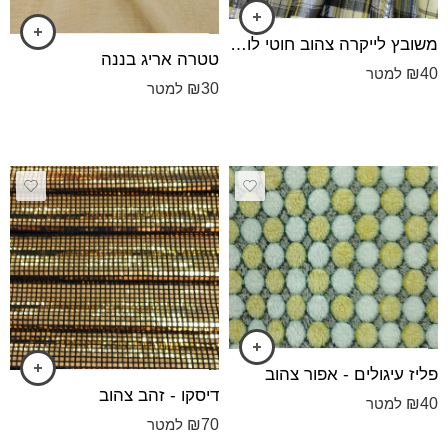
משובץ לייקרה צהוב חוטי לורקס כסוף
טטרה אריג בננה
₪
40
למטר
₪
30
למטר
פליז עיגולים - אפור צהוב
דיסקו - זהב צהוב
₪
40
למטר
₪
70
למטר