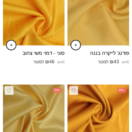
פודנג' לייקרה בננה
סוני - דמוי משי צהוב
₪
46
₪
43
למטר
למטר
₪
48
₪
45
-5%
-5%