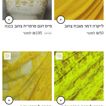
לייקרה דמוי מגבת צהוב
פייס דגם פרפרית צהוב בננה
₪
195
₪
50
למטר
למטר
₪
585