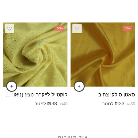
-5%
-5%
סאטן סילקי צהוב
קוקטייל לייקרה נוצץ (ניאון מנצנץ) צהוב מבריק
₪
38
₪
33
למטר
למטר
₪
40
₪
35
עוד מוצרים ...