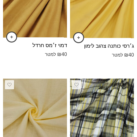
דמוי ז׳מס חרדל
ג׳רסי כותנה צהוב לימון
₪
40
למטר
₪
40
למטר