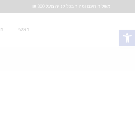
משלוח חינם ומהיר בכל קנייה מעל 300 ₪
ראשי
חד
פתח סרגל נגישות
סוג בד
צבע
אביזרי תפירה
אורגנדין
אורגנזה