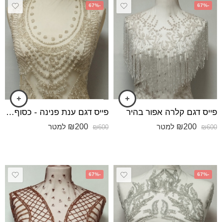
-67%
-67%
פייס דגם קלרה אפור בהיר
פייס דגם ענת פנינה - כסוף בהיר
₪
200
₪
200
למטר
למטר
₪
600
₪
600
-67%
-67%