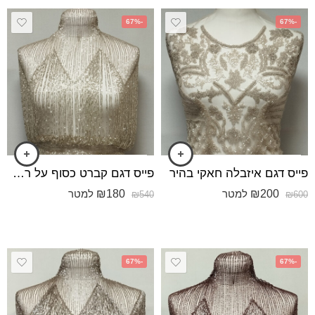
-67%
-67%
פייס דגם איזבלה חאקי בהיר
פייס דגם קברט כסוף על רשת ורוד בייבי בהיר
₪
180
₪
200
למטר
למטר
₪
540
₪
600
-67%
-67%