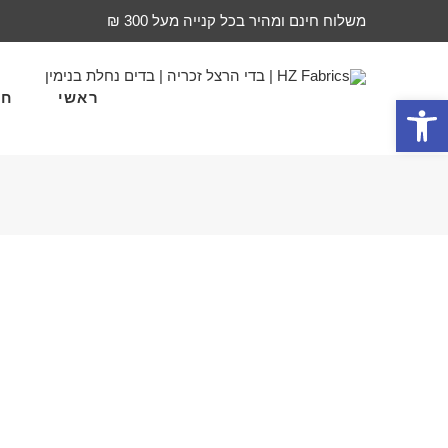
משלוח חינם ומהיר בכל קנייה מעל 300 ₪
ראשי
חד
פתח סרגל נגישות
סוג בד
אביזרי תפירה
רשת לור
אורגנדין
₪
55
למט
אורגנזה