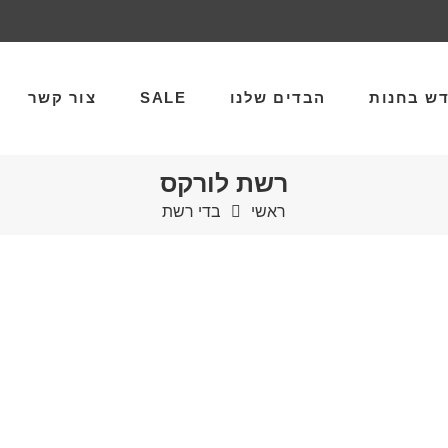
ש בחנות
הבדים שלנו
SALE
צור קשר
רשת לורקס
ראשי
בדי רשת
קס מעויין כסף
רשת לורקס מחומש כסף
רשת לורק
₪
55
₪
55
ר
למטר
למט