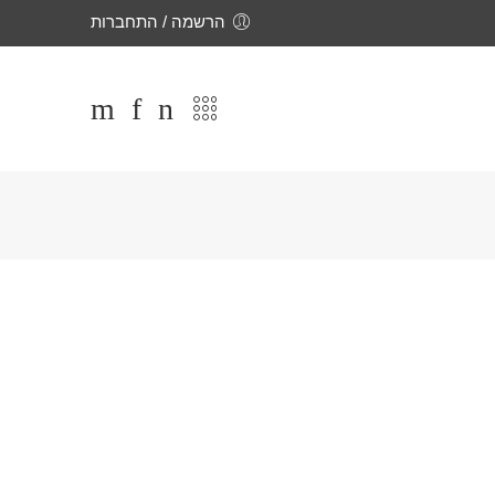
הרשמה / התחברות
סינון
ס מעויין כסף
רשת לורקס מחומש כסף
₪
55
ר
למטר