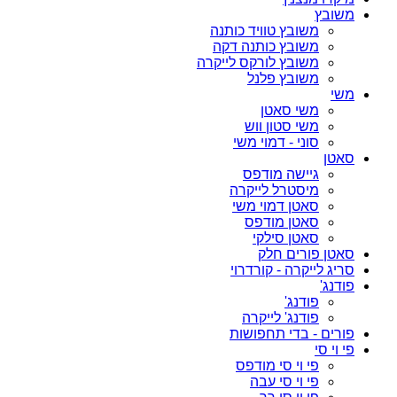
משובץ
משובץ טוויד כותנה
משובץ כותנה דקה
משובץ לורקס לייקרה
משובץ פלנל
משי
משי סאטן
משי סטון ווש
סוני - דמוי משי
סאטן
גיישה מודפס
מיסטרל לייקרה
סאטן דמוי משי
סאטן מודפס
סאטן סילקי
סאטן פורים חלק
סריג לייקרה - קורדרוי
פודנג'
פודנג'
פודנג' לייקרה
פורים - בדי תחפושות
פי וי סי
פי וי סי מודפס
פי וי סי עבה