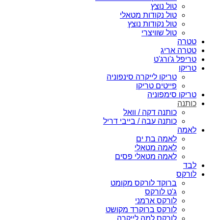
טול נוצץ
טול נקודות מטאלי
טול נקודות נוצץ
טול שוויצרי
טטרה
טטרה אריג
טריפל ג'ורג'ט
טריקו
טריקו לייקרה סינפוניה
פייטים טריקו
טריקו סימפוניה
כותנה
כותנה דקה / וואל
כותנה עבה / בייבי דריל
לאמה
לאמה בת ים
לאמה מטאלי
לאמה מטאלי פסים
לבד
לורקס
ברוקד לורקס מקומט
ג'ט לורקס
לורקס ארמני
לורקס ברוקרד מקושט
לורקס למה לייקרה