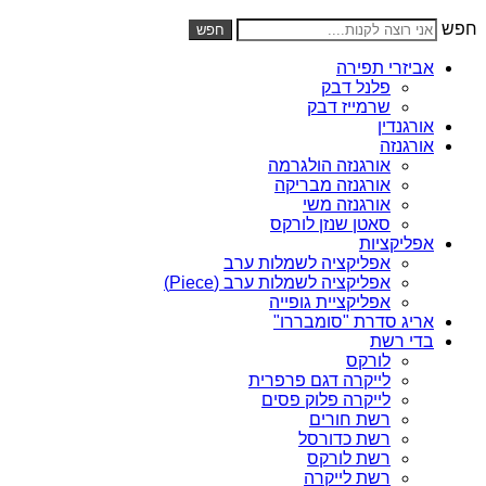
חפש
חפש
אביזרי תפירה
פלנל דבק
שרמייז דבק
אורגנדין
אורגנזה
אורגנזה הולגרמה
אורגנזה מבריקה
אורגנזה משי
סאטן שנזן לורקס
אפליקציות
אפליקציה לשמלות ערב
אפליקציה לשמלות ערב (Piece)
אפליקציית גופייה
אריג סדרת "סומבררו"
בדי רשת
לורקס
לייקרה דגם פרפרית
לייקרה פלוק פסים
רשת חורים
רשת כדורסל
רשת לורקס
רשת לייקרה