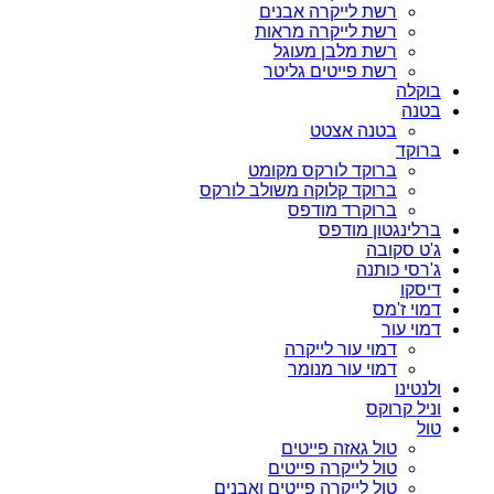
רשת לייקרה אבנים
רשת לייקרה מראות
רשת מלבן מעוגל
רשת פייטים גליטר
בוקלה
בטנה
בטנה אצטט
ברוקד
ברוקד לורקס מקומט
ברוקד קלוקה משולב לורקס
ברוקרד מודפס
ברלינגטון מודפס
ג'ט סקובה
ג'רסי כותנה
דיסקו
דמוי ז'מס
דמוי עור
דמוי עור לייקרה
דמוי עור מנומר
ולנטינו
וניל קרוקס
טול
טול גאזה פייטים
טול לייקרה פייטים
טול לייקרה פייטים ואבנים