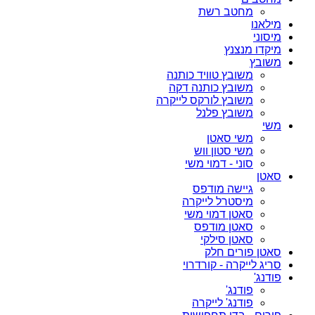
מחטב רשת
מילאנו
מיסוני
מיקדו מנצנץ
משובץ
משובץ טוויד כותנה
משובץ כותנה דקה
משובץ לורקס לייקרה
משובץ פלנל
משי
משי סאטן
משי סטון ווש
סוני - דמוי משי
סאטן
גיישה מודפס
מיסטרל לייקרה
סאטן דמוי משי
סאטן מודפס
סאטן סילקי
סאטן פורים חלק
סריג לייקרה - קורדרוי
פודנג'
פודנג'
פודנג' לייקרה