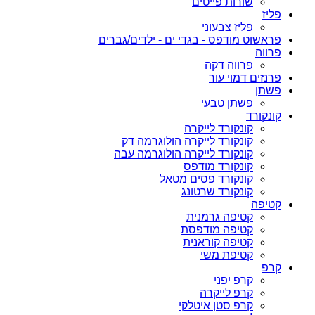
שורות פייטים
פליז
פליז צבעוני
פראשוט מודפס - בגדי ים - ילדים/גברים
פרווה
פרווה דקה
פרנזים דמוי עור
פשתן
פשתן טבעי
קונקורד
קונקורד לייקרה
קונקורד לייקרה הולוגרמה דק
קונקורד לייקרה הולוגרמה עבה
קונקורד מודפס
קונקורד פסים מטאל
קונקורד שרטונג
קטיפה
קטיפה גרמנית
קטיפה מודפסת
קטיפה קוראנית
קטיפת משי
קרפ
קרפ יפני
קרפ לייקרה
קרפ סטן איטלקי