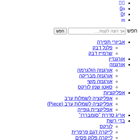
0
0
חפש
חפש
אביזרי תפירה
פלנל דבק
שרמייז דבק
אורגנדין
אורגנזה
אורגנזה הולגרמה
אורגנזה מבריקה
אורגנזה משי
סאטן שנזן לורקס
אפליקציות
אפליקציה לשמלות ערב
אפליקציה לשמלות ערב (Piece)
אפליקציית גופייה
אריג סדרת "סומבררו"
בדי רשת
לורקס
לייקרה דגם פרפרית
לייקרה פלוק פסים