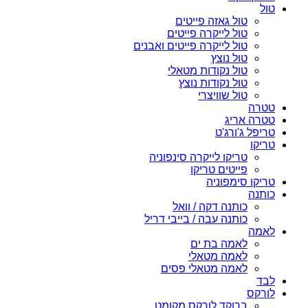
טול
טול גאזה פייטים
טול לייקרה פייטים
טול לייקרה פייטים ואבנים
טול נוצץ
טול נקודות מטאלי
טול נקודות נוצץ
טול שוויצרי
טטרה
טטרה אריג
טריפל ג'ורג'ט
טריקו
טריקו לייקרה סינפוניה
פייטים טריקו
טריקו סימפוניה
כותנה
כותנה דקה / וואל
כותנה עבה / בייבי דריל
לאמה
לאמה בת ים
לאמה מטאלי
לאמה מטאלי פסים
לבד
לורקס
ברוקד לורקס מקומט