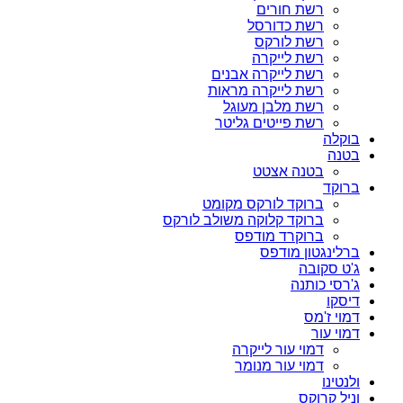
רשת חורים
רשת כדורסל
רשת לורקס
רשת לייקרה
רשת לייקרה אבנים
רשת לייקרה מראות
רשת מלבן מעוגל
רשת פייטים גליטר
בוקלה
בטנה
בטנה אצטט
ברוקד
ברוקד לורקס מקומט
ברוקד קלוקה משולב לורקס
ברוקרד מודפס
ברלינגטון מודפס
ג'ט סקובה
ג'רסי כותנה
דיסקו
דמוי ז'מס
דמוי עור
דמוי עור לייקרה
דמוי עור מנומר
ולנטינו
וניל קרוקס