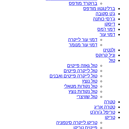
ברוקרד מודפס
ברלינגטון מודפס
ג'ט סקובה
ג'רסי כותנה
דיסקו
דמוי ז'מס
דמוי עור
דמוי עור לייקרה
דמוי עור מנומר
ולנטינו
וניל קרוקס
טול
טול גאזה פייטים
טול לייקרה פייטים
טול לייקרה פייטים ואבנים
טול נוצץ
טול נקודות מטאלי
טול נקודות נוצץ
טול שוויצרי
טטרה
טטרה אריג
טריפל ג'ורג'ט
טריקו
טריקו לייקרה סינפוניה
פייטים טריקו