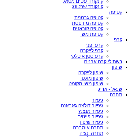
קונקורד פסים מטאל
קונקורד שרטונג
קטיפה
קטיפה גרמנית
קטיפה מודפסת
קטיפה קוראנית
קטיפת משי
קרפ
קרפ יפני
קרפ לייקרה
קרפ סטן איטלקי
רשת לייקרה אבנים
שיפון
שיפון לייקרה
שיפון מולטי
שיפון משי מקומט
שנאל - אריג
תחרה
גיפיור
גיפיור דולצה גאבאנה
גיפיור מנצנץ
גיפיור פייטים
גיפיור שיפון
תחרה אומברה
תחרה ונציה