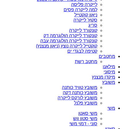
לייקרה פליסה
למה לייקרה פסים
ניאון קוקטייל
סקוץ' לייקרה
סריג
קונקורד לייקרה
קונקורד לייקרה הולוגרמה דק
קונקורד לייקרה הולוגרמה עבה
קוקטייל לייקרה נוצץ (ניאון מנצנץ)
קטיפה לבגדי ים
מחטבים
מחטב רשת
מילאנו
מיסוני
מיקדו מנצנץ
משובץ
משובץ טוויד כותנה
משובץ כותנה דקה
משובץ לורקס לייקרה
משובץ פלנל
משי
משי סאטן
משי סטון ווש
סוני - דמוי משי
סאטן