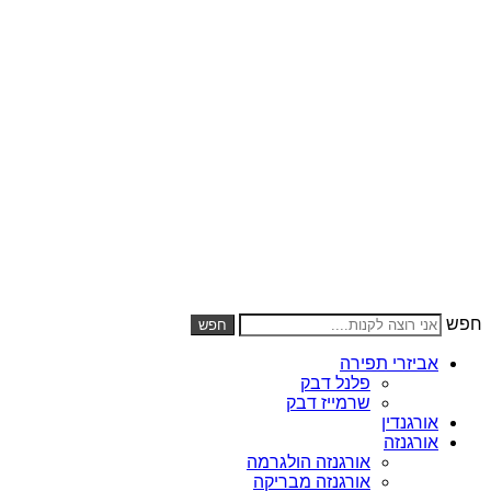
משלוח חינם ומהיר בכל קנייה מעל 300 ₪
חפש
חפש
אביזרי תפירה
פלנל דבק
שרמייז דבק
אורגנדין
אורגנזה
אורגנזה הולגרמה
אורגנזה מבריקה