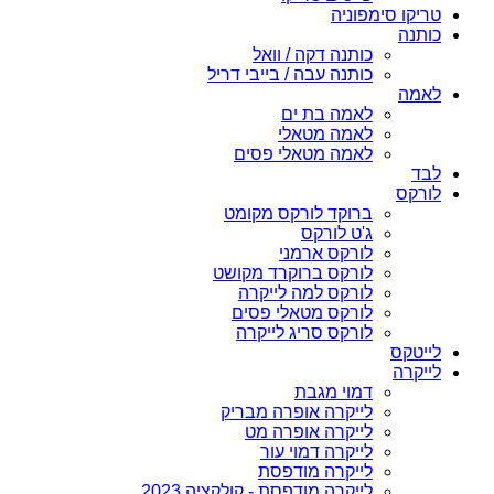
טריקו סימפוניה
כותנה
כותנה דקה / וואל
כותנה עבה / בייבי דריל
לאמה
לאמה בת ים
לאמה מטאלי
לאמה מטאלי פסים
לבד
לורקס
ברוקד לורקס מקומט
ג'ט לורקס
לורקס ארמני
לורקס ברוקרד מקושט
לורקס למה לייקרה
לורקס מטאלי פסים
לורקס סריג לייקרה
לייטקס
לייקרה
דמוי מגבת
לייקרה אופרה מבריק
לייקרה אופרה מט
לייקרה דמוי עור
לייקרה מודפסת
לייקרה מודפסת - קולקציה 2023