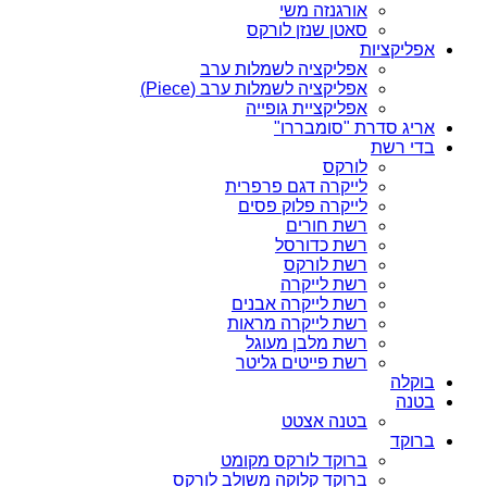
אורגנזה משי
סאטן שנזן לורקס
אפליקציות
אפליקציה לשמלות ערב
אפליקציה לשמלות ערב (Piece)
אפליקציית גופייה
אריג סדרת "סומבררו"
בדי רשת
לורקס
לייקרה דגם פרפרית
לייקרה פלוק פסים
רשת חורים
רשת כדורסל
רשת לורקס
רשת לייקרה
רשת לייקרה אבנים
רשת לייקרה מראות
רשת מלבן מעוגל
רשת פייטים גליטר
בוקלה
בטנה
בטנה אצטט
ברוקד
ברוקד לורקס מקומט
ברוקד קלוקה משולב לורקס