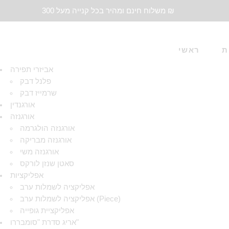
משלוח חינם ומהיר בכל קנייה מעל 300 ₪
ת
ראשי
אביזרי תפירה
פלנל דבק
שרמייז דבק
אורגנדין
אורגנזה
אורגנזה הולגרמה
אורגנזה מבריקה
אורגנזה משי
סאטן שנזן לורקס
אפליקציות
אפליקציה לשמלות ערב
אפליקציה לשמלות ערב (Piece)
אפליקציית גופייה
אריג סדרת "סומבררו"