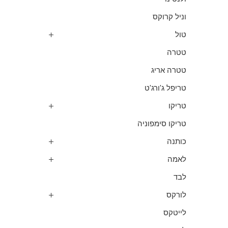
וניל קרוקס
טול
טטרה
טטרה אריג
טריפל ג'ורג'ט
טריקו
טריקו סימפוניה
כותנה
לאמה
לבד
לורקס
לייטקס