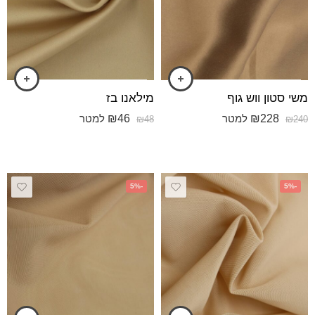
משי סטון ווש גוף
מילאנו בז
₪
46
₪
228
למטר
למטר
₪
48
₪
240
-5%
-5%