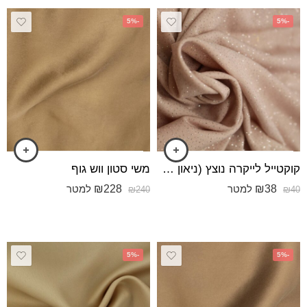
-5%
-5%
קוקטייל לייקרה נוצץ (ניאון מנצנץ) בז עם מבריק כסף
משי סטון ווש גוף
₪
228
₪
38
למטר
למטר
₪
240
₪
40
-5%
-5%