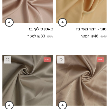
סוני - דמוי משי בז
סאטן סילקי בז
₪
33
₪
46
למטר
למטר
₪
35
₪
48
-5%
-5%