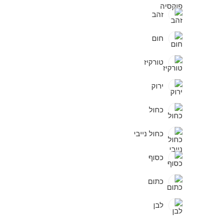
זהב
חום
טורקיז
ירוק
כחול
כחול נייבי
כסוף
כתום
לבן