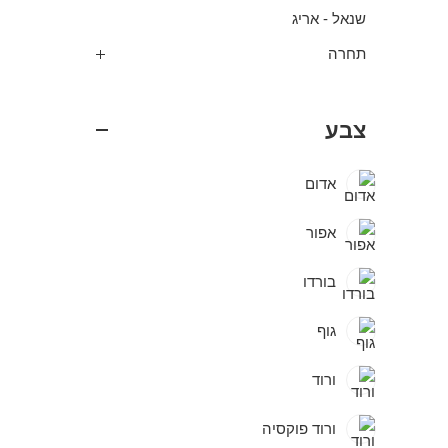
שנאל - אריג
תחרה
צבע
אדום
אפור
בורדו
גוף
ורוד
ורוד פוקסיה