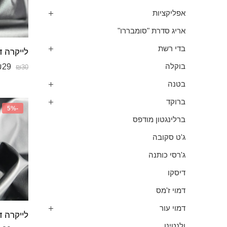
אפליקציות
אריג סדרת "סומבררו"
בדי רשת
לייקרה ד
₪
29
בוקלה
₪
30
בטנה
ברוקד
-5%
ברלינגטון מודפס
ג'ט סקובה
ג'רסי כותנה
דיסקו
דמוי ז'מס
דמוי עור
לייקרה ד
ולנטינו