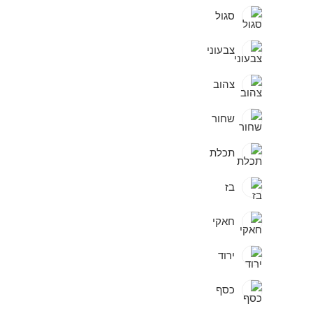
סגול
צבעוני
צהוב
שחור
תכלת
בז
חאקי
ירוד
כסף