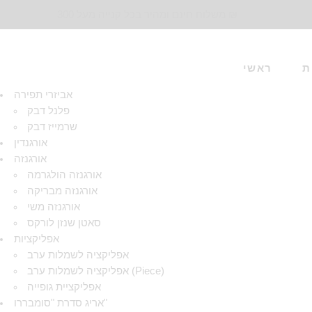
משלוח חינם ומהיר בכל קנייה מעל 300 ₪
ת
ראשי
אביזרי תפירה
פלנל דבק
שרמייז דבק
אורגנדין
אורגנזה
אורגנזה הולגרמה
אורגנזה מבריקה
אורגנזה משי
סאטן שנזן לורקס
אפליקציות
אפליקציה לשמלות ערב
אפליקציה לשמלות ערב (Piece)
אפליקציית גופייה
אריג סדרת "סומבררו"