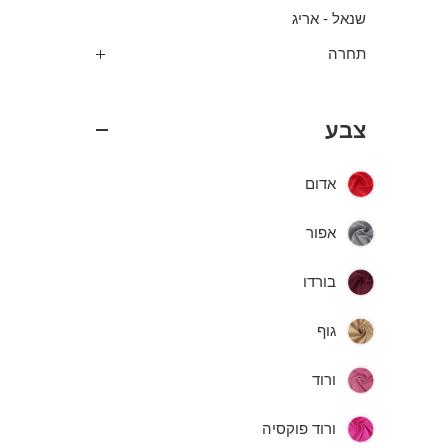
שנאל - אריג
תחרה
צבע
אדום
אפור
בורדו
גוף
ורוד
ורוד פוקסיה