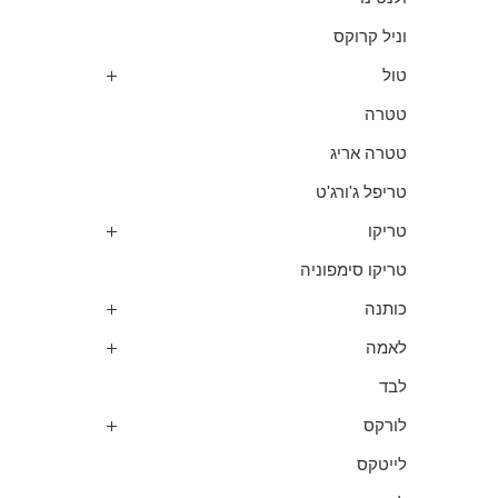
וניל קרוקס
טול
טטרה
טטרה אריג
טריפל ג'ורג'ט
טריקו
טריקו סימפוניה
כותנה
לאמה
לבד
לורקס
לייטקס