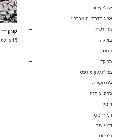
אפליקציות
אריג סדרת "סומבררו"
בדי רשת
₪
45
בוקלה
למט
בטנה
ברוקד
ברלינגטון מודפס
ג'ט סקובה
ג'רסי כותנה
דיסקו
דמוי ז'מס
דמוי עור
ולנטינו