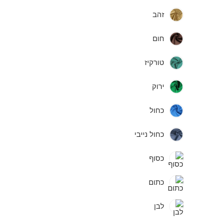
זהב
חום
טורקיז
ירוק
כחול
כחול נייבי
כסוף
כתום
לבן