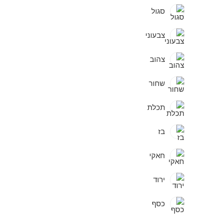
סגול
צבעוני
צהוב
שחור
תכלת
בז
חאקי
ירוד
כסף