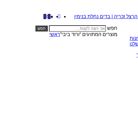
0
0
חפש
חפש
מוצרים המתויגים “ורוד ביבי”
ראשי
נות
לנו