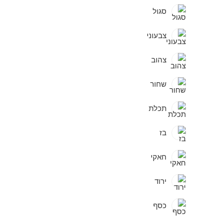
סגול
צבעוני
צהוב
שחור
תכלת
בז
חאקי
ירוד
כסף