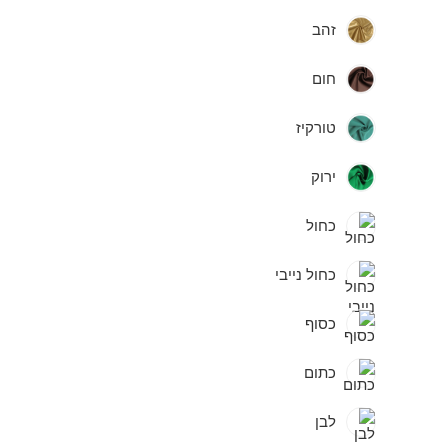
זהב
חום
טורקיז
ירוק
כחול
כחול נייבי
כסוף
כתום
לבן