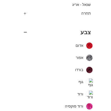
שנאל - אריג
תחרה
צבע
אדום
אפור
בורדו
גוף
ורוד
ורוד פוקסיה