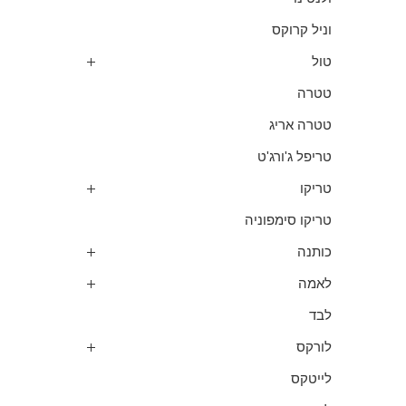
וניל קרוקס
טול
טטרה
טטרה אריג
טריפל ג'ורג'ט
טריקו
טריקו סימפוניה
כותנה
לאמה
לבד
לורקס
לייטקס