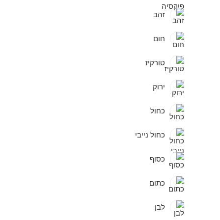
זהב
חום
טורקיז
ירוק
כחול
כחול נייבי
כסוף
כתום
לבן