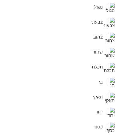
סגול
צבעוני
צהוב
שחור
תכלת
בז
חאקי
ירוד
כסף