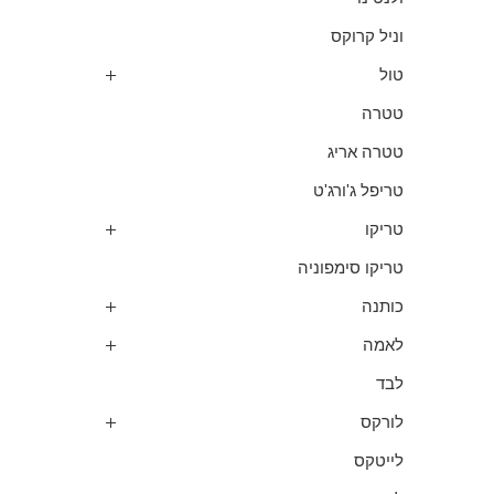
וניל קרוקס
טול
טטרה
טטרה אריג
טריפל ג'ורג'ט
טריקו
טריקו סימפוניה
כותנה
לאמה
לבד
לורקס
לייטקס