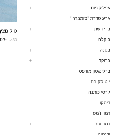
אפליקציות
אריג סדרת "סומבררו"
בדי רשת
טול נוצ
₪
29
בוקלה
₪
30
בטנה
ברוקד
ברלינגטון מודפס
ג'ט סקובה
ג'רסי כותנה
דיסקו
דמוי ז'מס
דמוי עור
ולנטינו