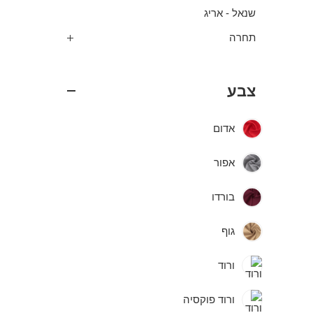
שנאל - אריג
תחרה
צבע
אדום
אפור
בורדו
גוף
ורוד
ורוד פוקסיה