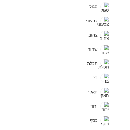
סגול
צבעוני
צהוב
שחור
תכלת
בז
חאקי
ירוד
כסף