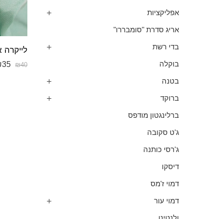
אפליקציות
אריג סדרת "סומבררו"
בדי רשת
₪
35
בוקלה
₪
40
בטנה
ברוקד
ברלינגטון מודפס
ג'ט סקובה
ג'רסי כותנה
דיסקו
דמוי ז'מס
דמוי עור
ולנטינו