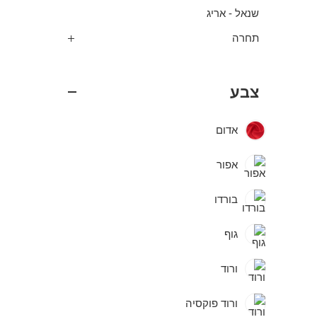
שנאל - אריג
תחרה
צבע
אדום
אפור
בורדו
גוף
ורוד
ורוד פוקסיה