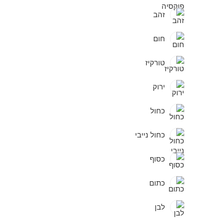
זהב
חום
טורקיז
ירוק
כחול
כחול נייבי
כסוף
כתום
לבן