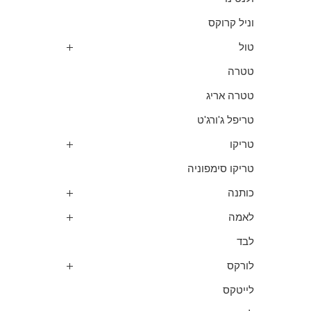
וניל קרוקס
טול
טטרה
טטרה אריג
טריפל ג'ורג'ט
טריקו
טריקו סימפוניה
כותנה
לאמה
לבד
לורקס
לייטקס