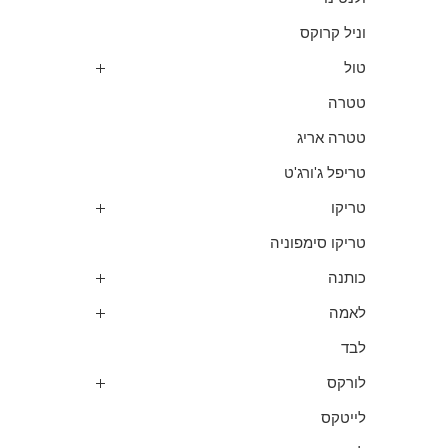
וניל קרוקס
טול
טטרה
טטרה אריג
טריפל ג'ורג'ט
טריקו
טריקו סימפוניה
כותנה
לאמה
לבד
לורקס
לייטקס