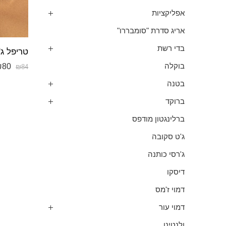
אפליקציות
אריג סדרת "סומבררו"
בדי רשת
טריפל ג'
₪
80
בוקלה
₪
84
בטנה
ברוקד
ברלינגטון מודפס
ג'ט סקובה
ג'רסי כותנה
דיסקו
דמוי ז'מס
דמוי עור
ולנטינו