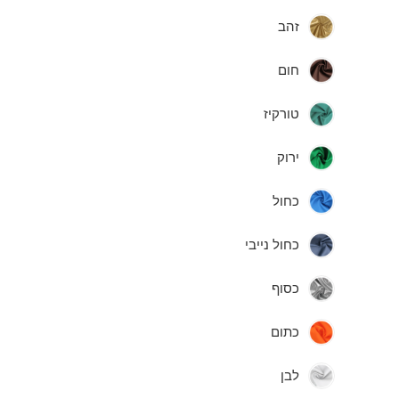
זהב
חום
טורקיז
ירוק
כחול
כחול נייבי
כסוף
כתום
לבן