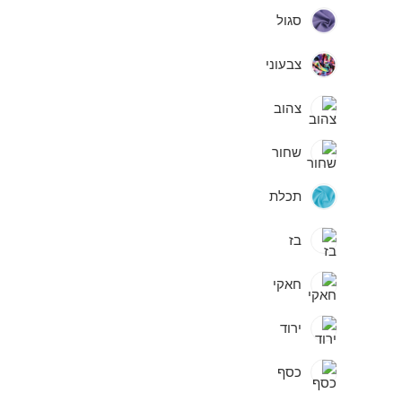
סגול
צבעוני
צהוב
שחור
תכלת
בז
חאקי
ירוד
כסף