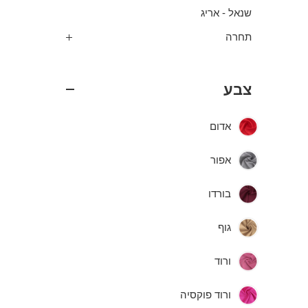
שנאל - אריג
תחרה
צבע
אדום
אפור
בורדו
גוף
ורוד
ורוד פוקסיה