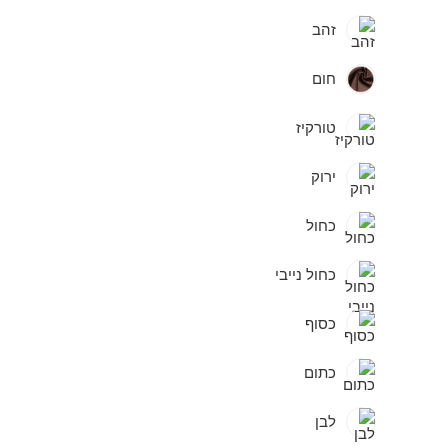
זהב
חום
טורקיז
ירוק
כחול
כחול נייבי
כסוף
כתום
לבן