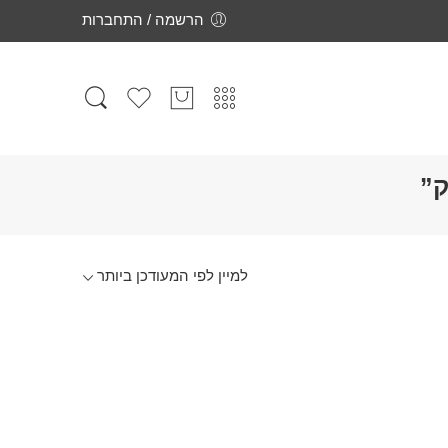
הרשמה / התחברות
ק”