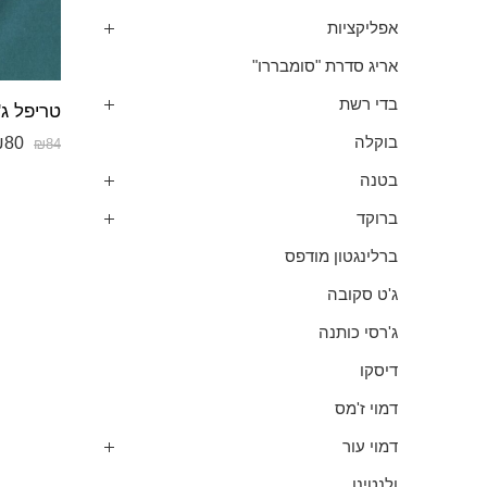
אפליקציות
אריג סדרת "סומבררו"
בדי רשת
טריפל ג'
₪
80
בוקלה
₪
84
בטנה
ברוקד
ברלינגטון מודפס
ג'ט סקובה
ג'רסי כותנה
דיסקו
דמוי ז'מס
דמוי עור
ולנטינו