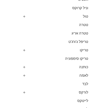
וניל קרוקס
טול
טטרה
טטרה אריג
טריפל ג'ורג'ט
טריקו
טריקו סימפוניה
כותנה
לאמה
לבד
לורקס
לייטקס