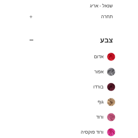
שנאל - אריג
תחרה
צבע
אדום
אפור
בורדו
גוף
ורוד
ורוד פוקסיה