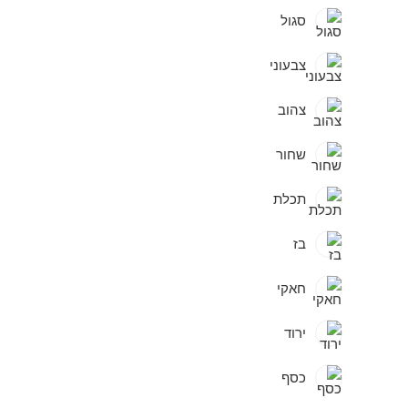
סגול
צבעוני
צהוב
שחור
תכלת
בז
חאקי
ירוד
כסף