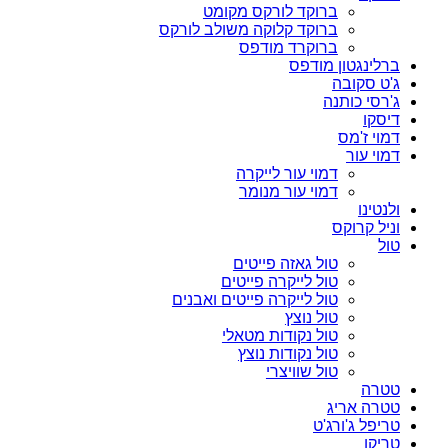
ברוקד לורקס מקומט
ברוקד קלוקה משולב לורקס
ברוקרד מודפס
ברלינגטון מודפס
ג'ט סקובה
ג'רסי כותנה
דיסקו
דמוי ז'מס
דמוי עור
דמוי עור לייקרה
דמוי עור מנומר
ולנטינו
וניל קרוקס
טול
טול גאזה פייטים
טול לייקרה פייטים
טול לייקרה פייטים ואבנים
טול נוצץ
טול נקודות מטאלי
טול נקודות נוצץ
טול שוויצרי
טטרה
טטרה אריג
טריפל ג'ורג'ט
טריקו