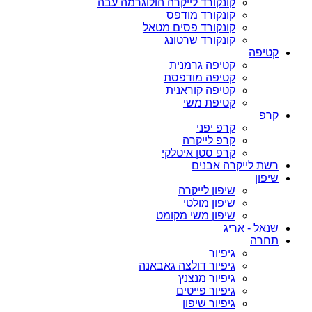
קונקורד לייקרה הולוגרמה עבה
קונקורד מודפס
קונקורד פסים מטאל
קונקורד שרטונג
קטיפה
קטיפה גרמנית
קטיפה מודפסת
קטיפה קוראנית
קטיפת משי
קרפ
קרפ יפני
קרפ לייקרה
קרפ סטן איטלקי
רשת לייקרה אבנים
שיפון
שיפון לייקרה
שיפון מולטי
שיפון משי מקומט
שנאל - אריג
תחרה
גיפיור
גיפיור דולצה גאבאנה
גיפיור מנצנץ
גיפיור פייטים
גיפיור שיפון