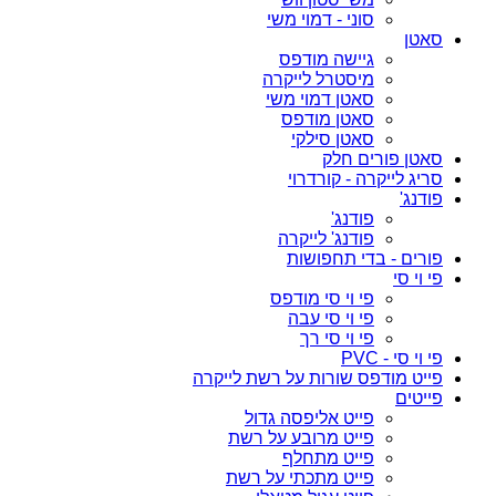
סוני - דמוי משי
סאטן
גיישה מודפס
מיסטרל לייקרה
סאטן דמוי משי
סאטן מודפס
סאטן סילקי
סאטן פורים חלק
סריג לייקרה - קורדרוי
פודנג'
פודנג'
פודנג' לייקרה
פורים - בדי תחפושות
פי וי סי
פי וי סי מודפס
פי וי סי עבה
פי וי סי רך
פי וי סי - PVC
פייט מודפס שורות על רשת לייקרה
פייטים
פייט אליפסה גדול
פייט מרובע על רשת
פייט מתחלף
פייט מתכתי על רשת