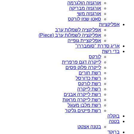
אורגנזה הולגרמה
אורגנזה מבריקה
אורגנזה משי
סאטן שנזן לורקס
אפליקציות
אפליקציה לשמלות ערב
אפליקציה לשמלות ערב (Piece)
אפליקציית גופייה
אריג סדרת "סומבררו"
בדי רשת
לורקס
לייקרה דגם פרפרית
לייקרה פלוק פסים
רשת חורים
רשת כדורסל
רשת לורקס
רשת לייקרה
רשת לייקרה אבנים
רשת לייקרה מראות
רשת מלבן מעוגל
רשת פייטים גליטר
בוקלה
בטנה
בטנה אצטט
ברוקד