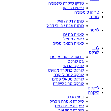
טריקו לייקרה סינפוניה
פייטים טריקו
טריקו סימפוניה
כותנה
כותנה דקה / וואל
כותנה עבה / בייבי דריל
לאמה
לאמה בת ים
לאמה מטאלי
לאמה מטאלי פסים
לבד
לורקס
ברוקד לורקס מקומט
ג'ט לורקס
לורקס ארמני
לורקס ברוקרד מקושט
לורקס למה לייקרה
לורקס מטאלי פסים
לורקס סריג לייקרה
לייטקס
לייקרה
דמוי מגבת
לייקרה אופרה מבריק
לייקרה אופרה מט
לייקרה דמוי עור