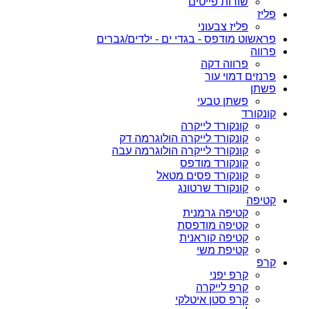
שורות פייטים
פליז
פליז צבעוני
פראשוט מודפס - בגדי ים - ילדים/גברים
פרווה
פרווה דקה
פרנזים דמוי עור
פשתן
פשתן טבעי
קונקורד
קונקורד לייקרה
קונקורד לייקרה הולוגרמה דק
קונקורד לייקרה הולוגרמה עבה
קונקורד מודפס
קונקורד פסים מטאל
קונקורד שרטונג
קטיפה
קטיפה גרמנית
קטיפה מודפסת
קטיפה קוראנית
קטיפת משי
קרפ
קרפ יפני
קרפ לייקרה
קרפ סטן איטלקי