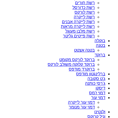
רשת חורים
רשת כדורסל
רשת לורקס
רשת לייקרה
רשת לייקרה אבנים
רשת לייקרה מראות
רשת מלבן מעוגל
רשת פייטים גליטר
בוקלה
בטנה
בטנה אצטט
ברוקד
ברוקד לורקס מקומט
ברוקד קלוקה משולב לורקס
ברוקרד מודפס
ברלינגטון מודפס
ג'ט סקובה
ג'רסי כותנה
דיסקו
דמוי ז'מס
דמוי עור
דמוי עור לייקרה
דמוי עור מנומר
ולנטינו
וניל קרוקס