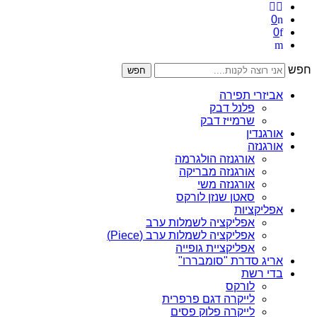
0
0
חפש
חפש
אביזרי תפירה
פלנל דבק
שרמייז דבק
אורגנדין
אורגנזה
אורגנזה הולגרמה
אורגנזה מבריקה
אורגנזה משי
סאטן שנזן לורקס
אפליקציות
אפליקציה לשמלות ערב
אפליקציה לשמלות ערב (Piece)
אפליקציית גופייה
אריג סדרת "סומבררו"
בדי רשת
לורקס
לייקרה דגם פרפרית
לייקרה פלוק פסים