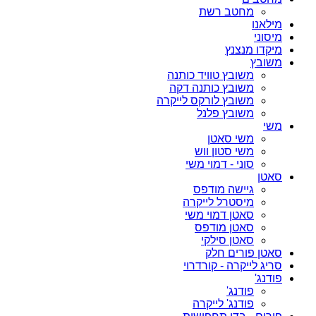
מחטב רשת
מילאנו
מיסוני
מיקדו מנצנץ
משובץ
משובץ טוויד כותנה
משובץ כותנה דקה
משובץ לורקס לייקרה
משובץ פלנל
משי
משי סאטן
משי סטון ווש
סוני - דמוי משי
סאטן
גיישה מודפס
מיסטרל לייקרה
סאטן דמוי משי
סאטן מודפס
סאטן סילקי
סאטן פורים חלק
סריג לייקרה - קורדרוי
פודנג'
פודנג'
פודנג' לייקרה