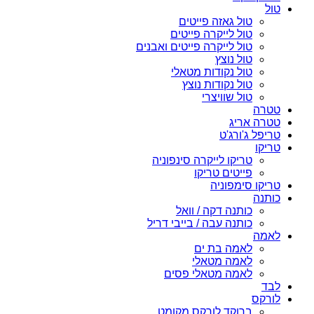
טול
טול גאזה פייטים
טול לייקרה פייטים
טול לייקרה פייטים ואבנים
טול נוצץ
טול נקודות מטאלי
טול נקודות נוצץ
טול שוויצרי
טטרה
טטרה אריג
טריפל ג'ורג'ט
טריקו
טריקו לייקרה סינפוניה
פייטים טריקו
טריקו סימפוניה
כותנה
כותנה דקה / וואל
כותנה עבה / בייבי דריל
לאמה
לאמה בת ים
לאמה מטאלי
לאמה מטאלי פסים
לבד
לורקס
ברוקד לורקס מקומט