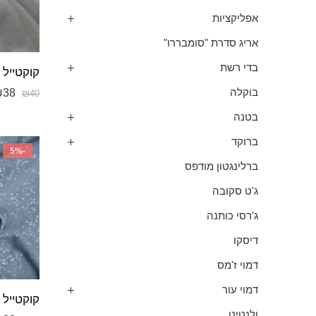
אפליקציות
אריג סדרת "סומבררו"
בדי רשת
₪
38
בוקלה
₪
40
בטנה
ברוקד
-5%
ברלינגטון מודפס
ג'ט סקובה
ג'רסי כותנה
דיסקו
דמוי ז'מס
דמוי עור
ולנטינו