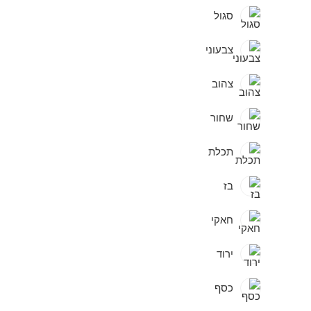
סגול
צבעוני
צהוב
שחור
תכלת
בז
חאקי
ירוד
כסף