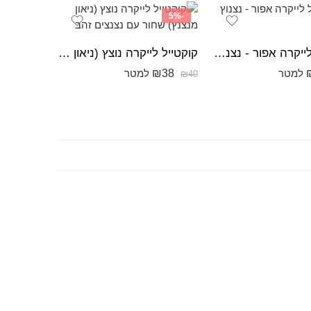
-5%
קוקטייל לייקרה אפור - נצנוץ כסף
קוקטייל לייקרה נוצץ (ניאון מנצנץ) שחור עם נצנצים זהב
₪
38
למטר
למטר
₪
40