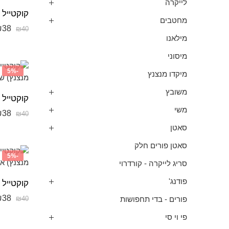
לייקרה
מחטבים
₪
38
₪
40
מילאנו
מיסוני
-5%
מיקדו מנצנץ
משובץ
משי
₪
38
₪
40
סאטן
סאטן פורים חלק
-5%
סריג לייקרה - קורדרוי
פודנג'
₪
38
₪
40
פורים - בדי תחפושות
פי וי סי