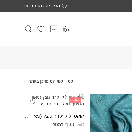
הרשמה / התחברות
-5%
קוקטייל לייקרה נוצץ (ניאון מנצנץ) סגול כהה מבריק
₪
38
למטר
₪
40