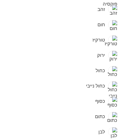
זהב
חום
טורקיז
ירוק
כחול
כחול נייבי
כסוף
כתום
לבן