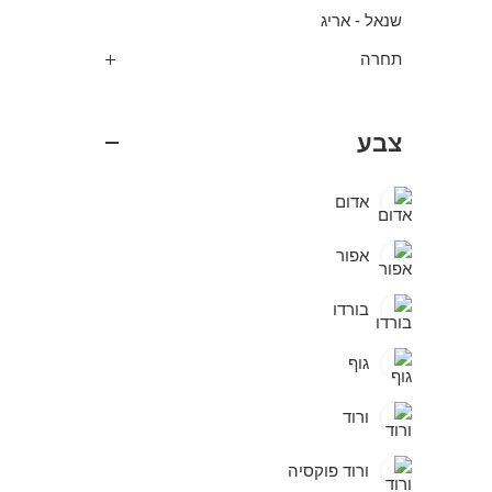
שנאל - אריג
תחרה
צבע
אדום
אפור
בורדו
גוף
ורוד
ורוד פוקסיה