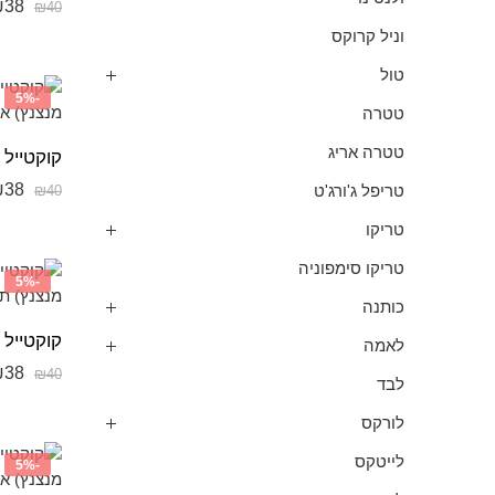
₪
38
₪
40
וניל קרוקס
טול
-5%
טטרה
טטרה אריג
₪
38
טריפל ג'ורג'ט
₪
40
טריקו
טריקו סימפוניה
-5%
כותנה
לאמה
₪
38
₪
40
לבד
לורקס
לייטקס
-5%