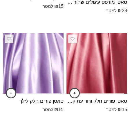
סאטן מודפס עיגולים שחור רקע לבן
₪
15
למטר
₪
28
למטר
סאטן פורים חלק ורוד עתיק כהה
סאטן פורים חלק לילך
₪
15
₪
15
למטר
למטר