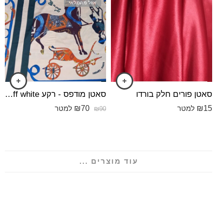
אזל מהמלאי
סאטן פורים חלק בורדו
סאטן מודפס - רקע off white, הדפס סוס רוכב ועגלה.
₪
70
₪
15
למטר
למטר
₪
90
עוד מוצרים ...