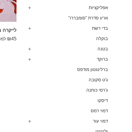
אפליקציות
אריג סדרת "סומבררו"
בדי רשת
₪
45
בוקלה
למט
בטנה
ברוקד
ברלינגטון מודפס
ג'ט סקובה
ג'רסי כותנה
דיסקו
דמוי ז'מס
דמוי עור
ולנטינו