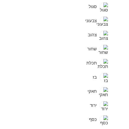
סגול
צבעוני
צהוב
שחור
תכלת
בז
חאקי
ירוד
כסף