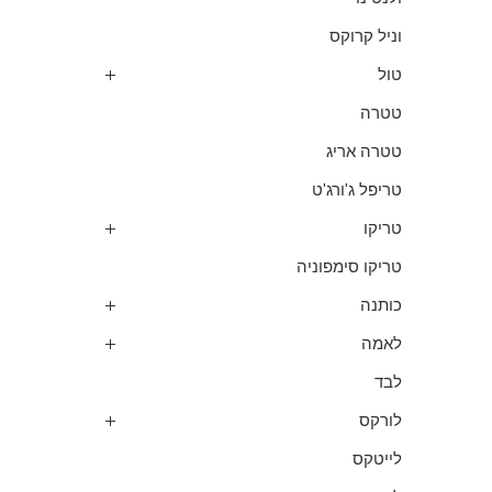
וניל קרוקס
טול
טטרה
טטרה אריג
טריפל ג'ורג'ט
טריקו
טריקו סימפוניה
כותנה
לאמה
לבד
לורקס
לייטקס