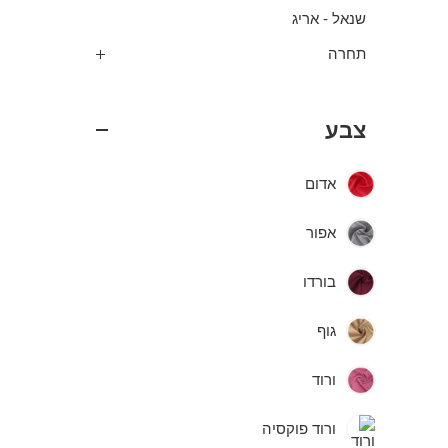
שנאל - אריג
תחרה
צבע
אדום
אפור
בורדו
גוף
ורוד
ורוד פוקסיה