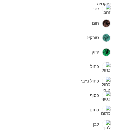
זהב
חום
טורקיז
ירוק
כחול
כחול נייבי
כסוף
כתום
לבן