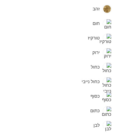
זהב
חום
טורקיז
ירוק
כחול
כחול נייבי
כסוף
כתום
לבן