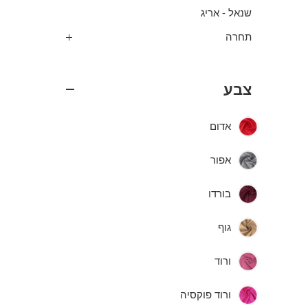
שנאל - אריג
תחרה
צבע
אדום
אפור
בורדו
גוף
ורוד
ורוד פוקסיה