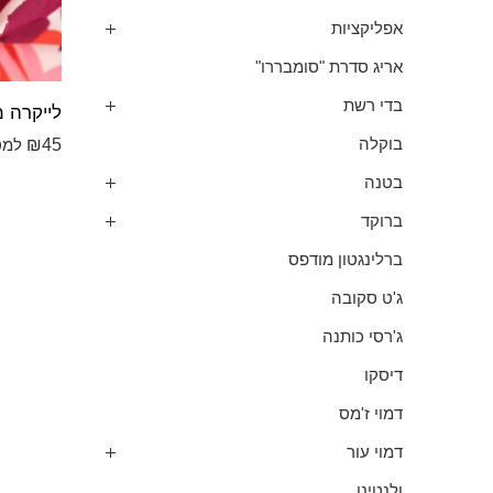
אפליקציות
אריג סדרת "סומבררו"
בדי רשת
₪
45
בוקלה
למט
בטנה
ברוקד
ברלינגטון מודפס
ג'ט סקובה
ג'רסי כותנה
דיסקו
דמוי ז'מס
דמוי עור
ולנטינו