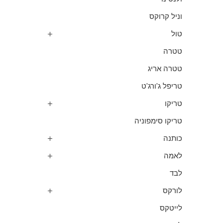
וניל קרוקס
טול
טטרה
טטרה אריג
טריפל ג'ורג'ט
טריקו
טריקו סימפוניה
כותנה
לאמה
לבד
לורקס
לייטקס