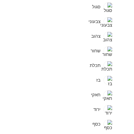
סגול
צבעוני
צהוב
שחור
תכלת
בז
חאקי
ירוד
כסף