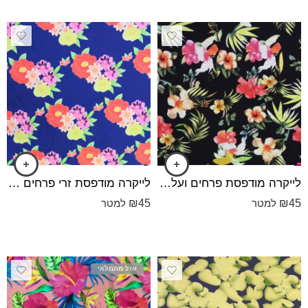
לייקרה מודפסת ‎⁨פרחים ועלים רקע שחור⁩
לייקרה מודפסת ‎⁨זרי פרחים - רקע סגול כהה⁩
₪
45
₪
45
למטר
למטר
אזל מהמלאי