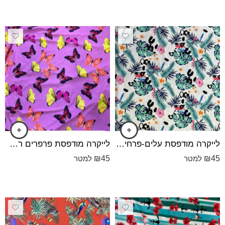
לייקרה מודפסת עלים-פרחים וכל מיני - רקע אופוויט
לייקרה מודפסת פרפרים רקע סגול-פוקסייה
₪
45
₪
45
למטר
למטר