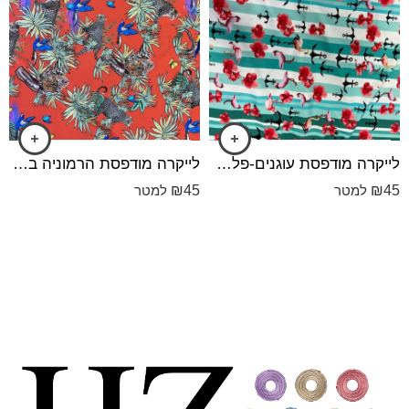
לייקרה מודפסת עוגנים-פלמינגו ופרחים רקע פסים טורקיז-מנטה ושמנת בהיר
לייקרה מודפסת הרמוניה בג'ונגל - רקע כתום
₪
45
₪
45
למטר
למטר