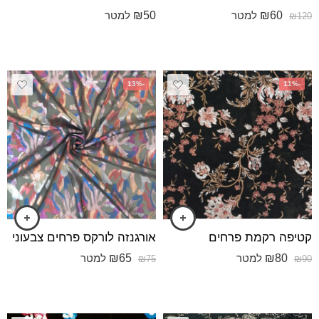
₪
50
₪
60
למטר
למטר
₪
120
-13%
-11%
קטיפה רקמת פרחים
אורגנזה לורקס פרחים צבעוני
₪
65
₪
80
למטר
למטר
₪
75
₪
90