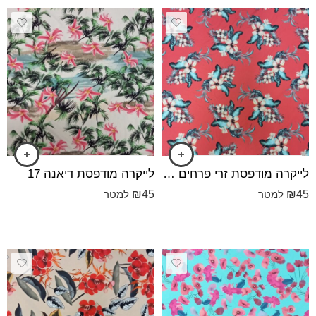
לייקרה מודפס⁩ת זרי פרחים רקע אדום בהיר
לייקרה מודפס⁩ת דיאנה 17
₪
45
₪
45
למטר
למטר