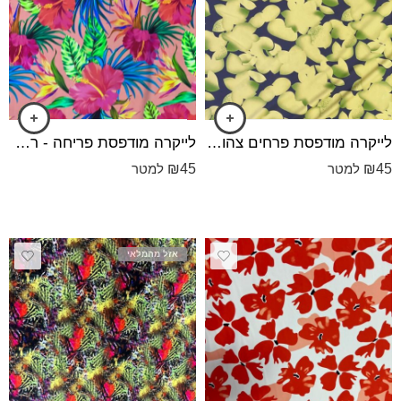
לייקרה מודפסת פרחים צהובים
לייקרה מודפסת פריחה - רקע קורל
₪
45
₪
45
למטר
למטר
אזל מהמלאי