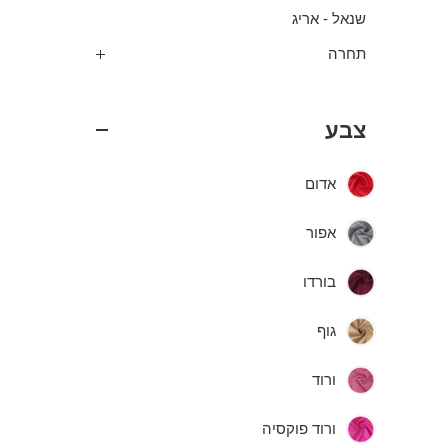
שנאל - אריג
תחרה
צבע
אדום
אפור
בורדו
גוף
ורוד
ורוד פוקסיה