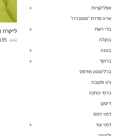
אפליקציות
אריג סדרת "סומבררו"
בדי רשת
₪
35
בוקלה
₪
40
בטנה
ברוקד
ברלינגטון מודפס
ג'ט סקובה
ג'רסי כותנה
דיסקו
דמוי ז'מס
דמוי עור
ולנטינו