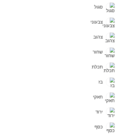
סגול
צבעוני
צהוב
שחור
תכלת
בז
חאקי
ירוד
כסף