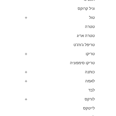
וניל קרוקס
טול
טטרה
טטרה אריג
טריפל ג'ורג'ט
טריקו
טריקו סימפוניה
כותנה
לאמה
לבד
לורקס
לייטקס