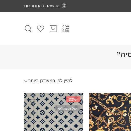
הרשמה / התחברות
יה”
-22%
אזל מהמלאי