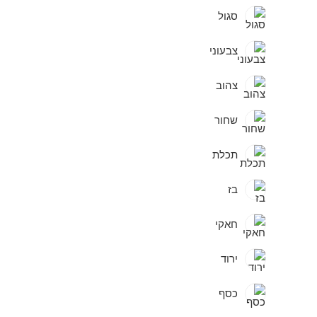
סגול
צבעוני
צהוב
שחור
תכלת
בז
חאקי
ירוד
כסף