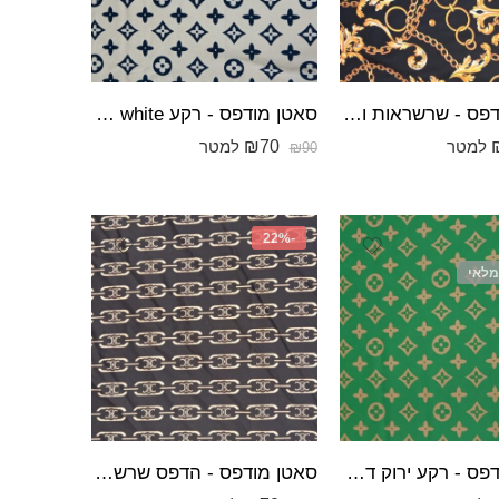
סאטן מודפס - שרשראות ועלים רקע שחור,הדפס מעברי גוונים צהוב-זהב.
סאטן מודפס - רקע off white כהה הדפס בשחור.
₪
70
למטר
למטר
₪
90
-22%
מלאי
סאטן מודפס - רקע ירוק דשא הדפס צבע גוף.
סאטן מודפס - הדפס שרשרת רקע שחור,הדפס צבע גוף זהוב עדין.