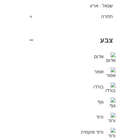
שנאל - אריג
תחרה
צבע
אדום
אפור
בורדו
גוף
ורוד
ורוד פוקסיה