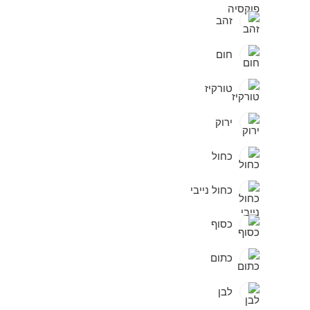
זהב
חום
טורקיז
ירוק
כחול
כחול נייבי
כסוף
כתום
לבן