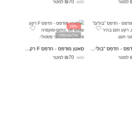
₪
70
למטר
למטר
₪
90
-22%
אזל מהמלאי
סאטן מודפס - הדפס "בולים" בעלי חיים, רקע חום בהיר דמויות בגווני חום.
סאטן מודפס - הדפס F רקע off white ,כתום-פוקסיה פסטלי,ורוד בייבי פסטלי.
₪
70
למטר
למטר
₪
90