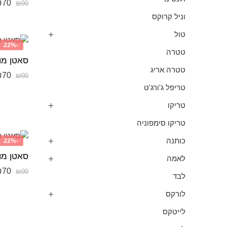
₪
70
₪
90
וניל קרוקס
טול
-22%
טטרה
סאטן מוד
טטרה אריג
₪
70
₪
90
טריפל ג'ורג'ט
טריקו
טריקו סימפוניה
כותנה
-22%
לאמה
₪
70
₪
90
לבד
לורקס
לייטקס