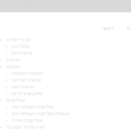
משלוח חינם ומהיר בכל קנייה מעל 300 ₪
ת
ראשי
אביזרי תפירה
פלנל דבק
שרמייז דבק
אורגנדין
אורגנזה
אורגנזה הולגרמה
אורגנזה מבריקה
אורגנזה משי
סאטן שנזן לורקס
אפליקציות
אפליקציה לשמלות ערב
אפליקציה לשמלות ערב (Piece)
אפליקציית גופייה
אריג סדרת "סומבררו"