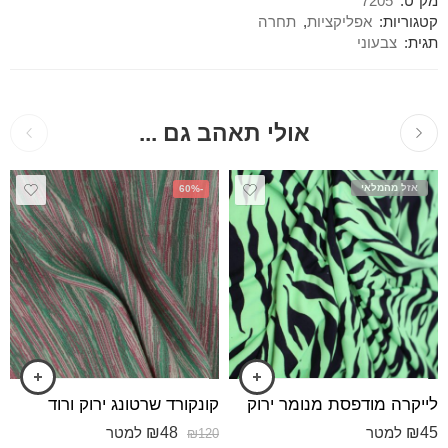
מק"ט:
7205
קטגוריות:
אפליקציות
,
תחרה
תגית:
צבעוני
אולי תאהב גם ...
אזל מהמלאי
-60%
לייקרה מודפסת מנומר ירוק
קונקורד שרטונג ירוק ורוד
₪
48
₪
45
למטר
למטר
₪
120