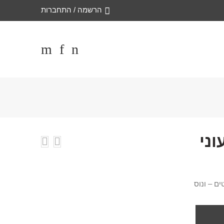
הרשמה / התחברות
ני
ם – ונוס