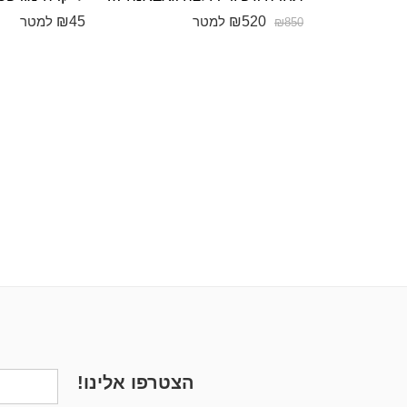
₪
45
₪
520
למטר
למטר
₪
850
הצטרפו אלינו!