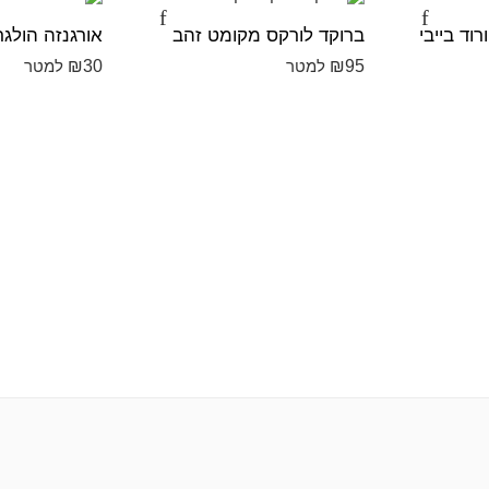
וד בייבי
ברוקד לורקס מקומט זהב
אורגנזה הולג
₪
30
₪
95
למטר
למטר