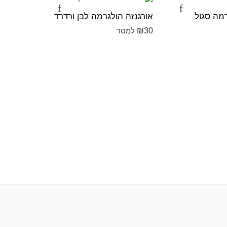
מומלצי
רמה סגול
אורגנזה הולגרמה לבן ורדרד
אורגנזה 
₪
30
₪
30
למטר
למט