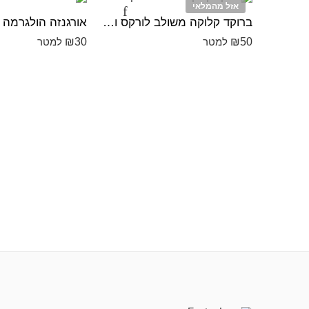
אזל מהמלאי
ברוקד קלוקה משולב לורקס ורוד
אורגנזה הולגרמה ור
₪
30
₪
50
למטר
למטר