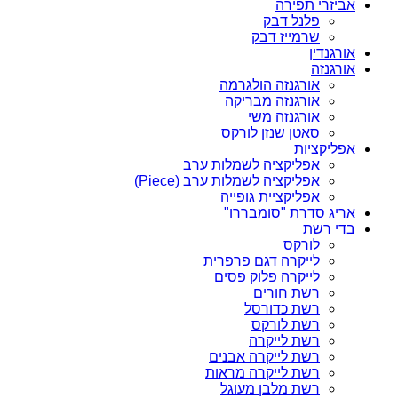
אביזרי תפירה
פלנל דבק
שרמייז דבק
אורגנדין
אורגנזה
אורגנזה הולגרמה
אורגנזה מבריקה
אורגנזה משי
סאטן שנזן לורקס
אפליקציות
אפליקציה לשמלות ערב
אפליקציה לשמלות ערב (Piece)
אפליקציית גופייה
אריג סדרת "סומבררו"
בדי רשת
לורקס
לייקרה דגם פרפרית
לייקרה פלוק פסים
רשת חורים
רשת כדורסל
רשת לורקס
רשת לייקרה
רשת לייקרה אבנים
רשת לייקרה מראות
רשת מלבן מעוגל