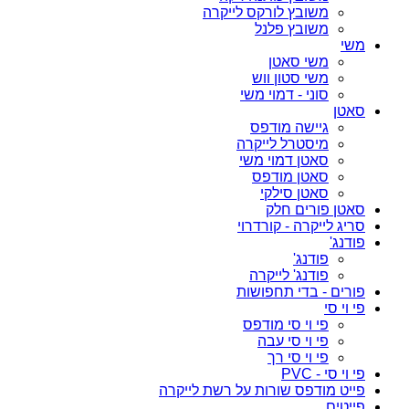
משובץ לורקס לייקרה
משובץ פלנל
משי
משי סאטן
משי סטון ווש
סוני - דמוי משי
סאטן
גיישה מודפס
מיסטרל לייקרה
סאטן דמוי משי
סאטן מודפס
סאטן סילקי
סאטן פורים חלק
סריג לייקרה - קורדרוי
פודנג'
פודנג'
פודנג' לייקרה
פורים - בדי תחפושות
פי וי סי
פי וי סי מודפס
פי וי סי עבה
פי וי סי רך
פי וי סי - PVC
פייט מודפס שורות על רשת לייקרה
פייטים