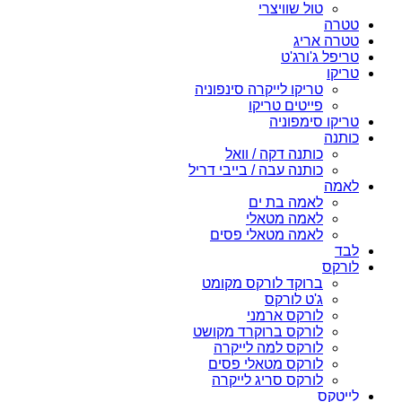
טול שוויצרי
טטרה
טטרה אריג
טריפל ג'ורג'ט
טריקו
טריקו לייקרה סינפוניה
פייטים טריקו
טריקו סימפוניה
כותנה
כותנה דקה / וואל
כותנה עבה / בייבי דריל
לאמה
לאמה בת ים
לאמה מטאלי
לאמה מטאלי פסים
לבד
לורקס
ברוקד לורקס מקומט
ג'ט לורקס
לורקס ארמני
לורקס ברוקרד מקושט
לורקס למה לייקרה
לורקס מטאלי פסים
לורקס סריג לייקרה
לייטקס