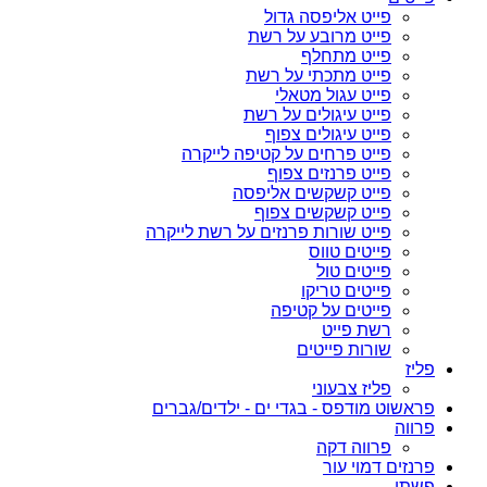
פייט אליפסה גדול
פייט מרובע על רשת
פייט מתחלף
פייט מתכתי על רשת
פייט עגול מטאלי
פייט עיגולים על רשת
פייט עיגולים צפוף
פייט פרחים על קטיפה לייקרה
פייט פרנזים צפוף
פייט קשקשים אליפסה
פייט קשקשים צפוף
פייט שורות פרנזים על רשת לייקרה
פייטים טווס
פייטים טול
פייטים טריקו
פייטים על קטיפה
רשת פייט
שורות פייטים
פליז
פליז צבעוני
פראשוט מודפס - בגדי ים - ילדים/גברים
פרווה
פרווה דקה
פרנזים דמוי עור
פשתן