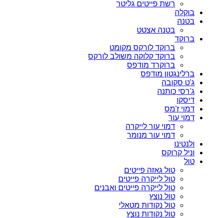
רשת פייטים גליטר
בוקלה
בטנה
בטנה אצטט
ברוקד
ברוקד לורקס מקומט
ברוקד קלוקה משולב לורקס
ברוקרד מודפס
ברלינגטון מודפס
ג'ט סקובה
ג'רסי כותנה
דיסקו
דמוי ז'מס
דמוי עור
דמוי עור לייקרה
דמוי עור מנומר
ולנטינו
וניל קרוקס
טול
טול גאזה פייטים
טול לייקרה פייטים
טול לייקרה פייטים ואבנים
טול נוצץ
טול נקודות מטאלי
טול נקודות נוצץ