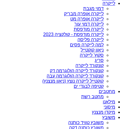
לייקרה
דמוי מגבת
לייקרה אופרה מבריק
לייקרה אופרה מט
לייקרה דמוי עור
לייקרה מודפסת
לייקרה מודפסת - קולקציה 2023
לייקרה פליסה
למה לייקרה פסים
ניאון קוקטייל
סקוץ' לייקרה
סריג
קונקורד לייקרה
קונקורד לייקרה הולוגרמה דק
קונקורד לייקרה הולוגרמה עבה
קוקטייל לייקרה נוצץ (ניאון מנצנץ)
קטיפה לבגדי ים
מחטבים
מחטב רשת
מילאנו
מיסוני
מיקדו מנצנץ
משובץ
משובץ טוויד כותנה
משובץ כותנה דקה