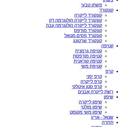
פשתן טבעי
קונקורד
קונקורד לייקרה
קונקורד לייקרה הולוגרמה דק
קונקורד לייקרה הולוגרמה עבה
קונקורד מודפס
קונקורד פסים מטאל
קונקורד שרטונג
קטיפה
קטיפה גרמנית
קטיפה מודפסת
קטיפה קוראנית
קטיפת משי
קרפ
קרפ יפני
קרפ לייקרה
קרפ סטן איטלקי
רשת לייקרה אבנים
שיפון
שיפון לייקרה
שיפון מולטי
שיפון משי מקומט
שנאל - אריג
תחרה