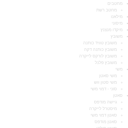
מחטבים
מחטב רשת
מילאנו
מיסוני
מיקדו מנצנץ
משובץ
משובץ טוויד כותנה
משובץ כותנה דקה
משובץ לורקס לייקרה
משובץ פלנל
משי
משי סאטן
משי סטון ווש
סוני - דמוי משי
סאטן
גיישה מודפס
מיסטרל לייקרה
סאטן דמוי משי
סאטן מודפס