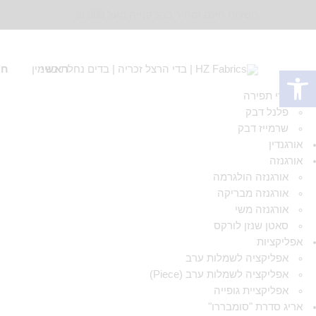
משלוח חינם ומהיר בכל קנייה מעל 300 ₪
ראשי
חד
פתח סרגל נגישות
אביזרי תפירה
פלנל דבק
שרמייז דבק
אורגנדין
אורגנזה
אורגנזה הולגרמה
אורגנזה מבריקה
אורגנזה משי
סאטן שנזן לורקס
אפליקציות
אפליקציה לשמלות ערב
אפליקציה לשמלות ערב (Piece)
אפליקציית גופייה
אריג סדרת "סומבררו"