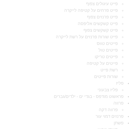
פייט עיגולים צפוף
פייט פרחים על קטיפה לייקרה
פייט פרנזים צפוף
פייט קשקשים אליפסה
פייט קשקשים צפוף
פייט שורות פרנזים על רשת לייקרה
פייטים טווס
פייטים טול
פייטים טריקו
פייטים על קטיפה
רשת פייט
שורות פייטים
פליז
פליז צבעוני
פראשוט מודפס - בגדי ים - ילדים/גברים
פרווה
פרווה דקה
פרנזים דמוי עור
פשתן