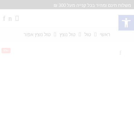
משלוח חינם ומהיר בכל קנייה מעל 300 ₪
פתח סרגל נגישות
ראשי
טול
טול נוצץ
טול נוצץ אפור
-5%