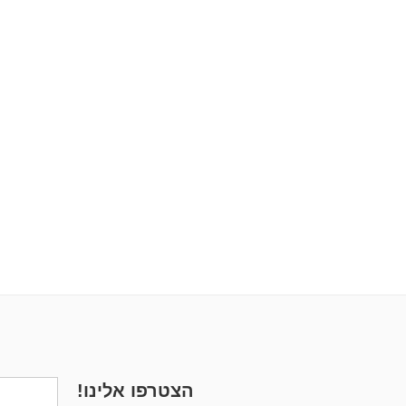
לורקס ארמני כתום
₪
250
הצטרפו אלינו!