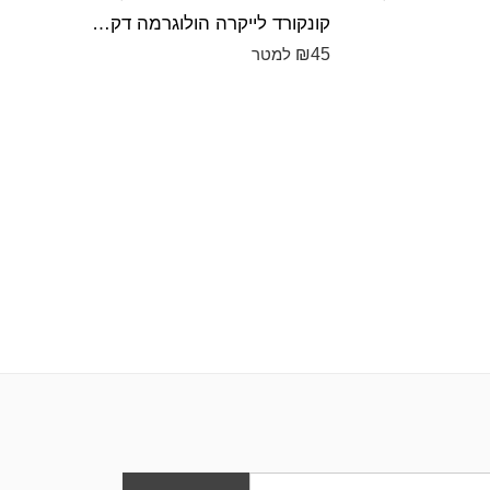
קונקורד לייקרה הולוגרמה דק הולוגרמה שחור עם זהב
₪
45
₪
45
למטר
למט