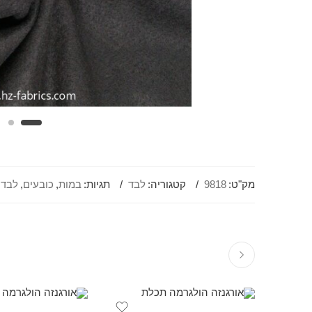
מק"ט:
9818
קטגוריה:
לבד
תגיות:
במות
,
כובעים
,
לבד
,