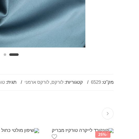
מק"ט:
6529
קטגוריות:
לורקס
,
לורקס ארמני
תגית:
טור
-25%