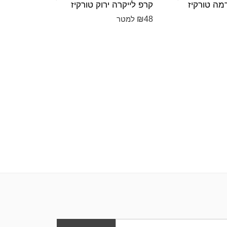
מה טורקיז
קרפ לייקרה ירוק טורקיז
שיפון מול
₪
25
₪
48
למטר
למט