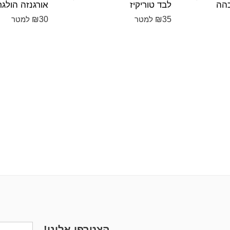
כהה
לבד טוריקיז
אורגנזה הולגר
₪
30
₪
35
למטר
למטר
הצטרפו אלינו!