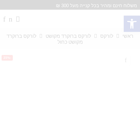
משלוח חינם ומהיר בכל קנייה מעל 300 ₪
פתח סרגל נגישות
ראשי
לורקס
לורקס ברוקרד מקושט
לורקס ברוקרד
מקושט כחול
-25%