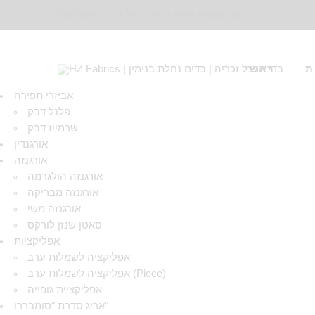
משלוח חינם ומהיר בכל קנייה מעל 300 ₪
ת
ראשי
אביזרי תפירה
פלנל דבק
שרמייז דבק
אורגנדין
אורגנזה
אורגנזה הולגרמה
אורגנזה מבריקה
אורגנזה משי
סאטן שנזן לורקס
אפליקציות
אפליקציה לשמלות ערב
אפליקציה לשמלות ערב (Piece)
אפליקציית גופייה
אריג סדרת "סומבררו"