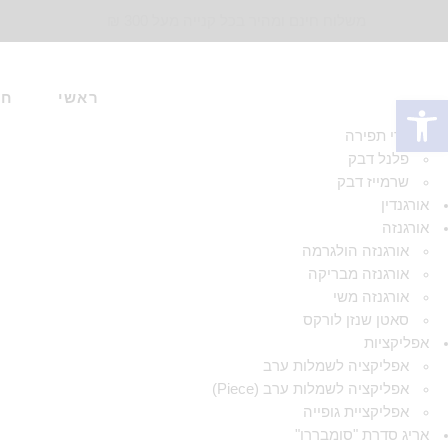
משלוח חינם ומהיר בכל קנייה מעל 300 ₪
ראשי
חד
פתח סרגל נגישות
אביזרי תפירה
פלנל דבק
שרמייז דבק
אורגנדין
אורגנזה
אורגנזה הולגרמה
אורגנזה מבריקה
אורגנזה משי
סאטן שנזן לורקס
אפליקציות
אפליקציה לשמלות ערב
אפליקציה לשמלות ערב (Piece)
אפליקציית גופייה
אריג סדרת "סומבררו"