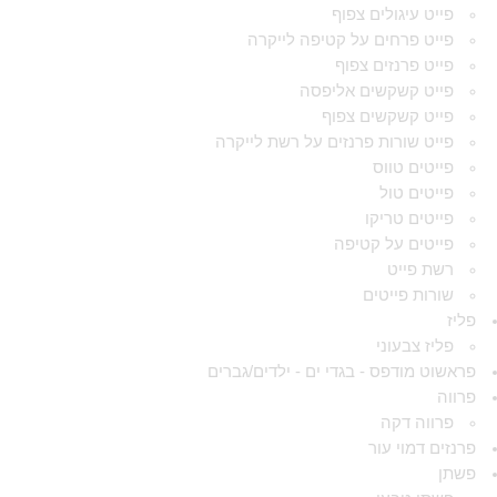
פייט עיגולים צפוף
פייט פרחים על קטיפה לייקרה
פייט פרנזים צפוף
פייט קשקשים אליפסה
פייט קשקשים צפוף
פייט שורות פרנזים על רשת לייקרה
פייטים טווס
פייטים טול
פייטים טריקו
פייטים על קטיפה
רשת פייט
שורות פייטים
פליז
פליז צבעוני
פראשוט מודפס - בגדי ים - ילדים/גברים
פרווה
פרווה דקה
פרנזים דמוי עור
פשתן