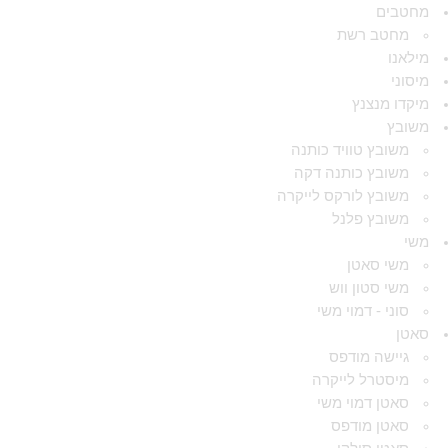
מחטבים
מחטב רשת
מילאנו
מיסוני
מיקדו מנצנץ
משובץ
משובץ טוויד כותנה
משובץ כותנה דקה
משובץ לורקס לייקרה
משובץ פלנל
משי
משי סאטן
משי סטון ווש
סוני - דמוי משי
סאטן
גיישה מודפס
מיסטרל לייקרה
סאטן דמוי משי
סאטן מודפס