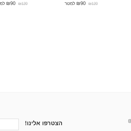
₪
90
₪
90
למטר
למ
₪
120
₪
120
הצטרפו אלינו!