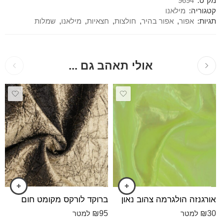
מק"ט:
9694
קטגוריה:
מילאנו
תגיות:
אפור
,
אפור בהיר
,
חולצות
,
חצאיות
,
מילאנו
,
שמלות
אולי תאהב גם ...
אורגנזה הולגרמה צהוב נאון
ברוקד לורקס מקומט חום
₪
95
₪
30
למטר
למטר