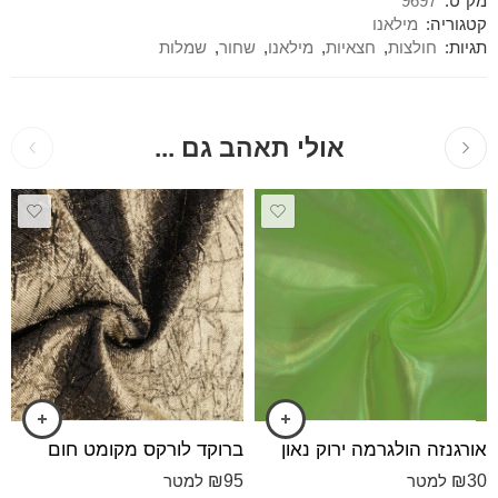
מק"ט:
9697
קטגוריה:
מילאנו
תגיות:
חולצות
,
חצאיות
,
מילאנו
,
שחור
,
שמלות
אולי תאהב גם ...
אורגנזה הולגרמה ירוק נאון
ברוקד לורקס מקומט חום
₪
95
₪
30
למטר
למטר