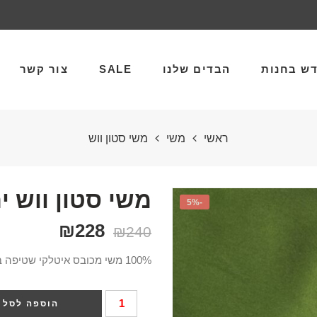
ש בחנות
הבדים שלנו
SALE
צור קשר
ראשי
משי
משי סטון ווש
משי סטון ווש י
-5%
₪
228
₪
240
100% משי מכובס איטלקי שטיפה בניקוי יבש. רוחב הבד 140 ס”מ
הוספה לסל