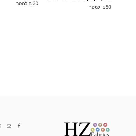
₪
30
למטר
₪
50
למטר