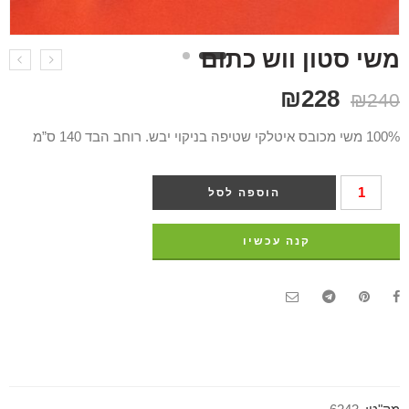
משי סטון ווש כתום
₪
228
₪
240
100% משי מכובס איטלקי שטיפה בניקוי יבש. רוחב הבד 140 ס”מ
הוספה לסל
קנה עכשיו