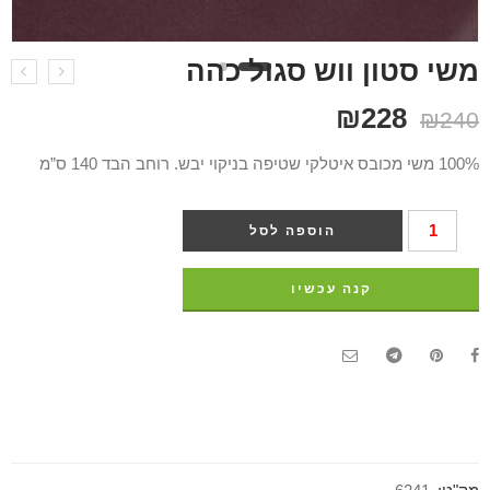
משי סטון ווש סגול כהה
₪
228
₪
240
100% משי מכובס איטלקי שטיפה בניקוי יבש. רוחב הבד 140 ס”מ
הוספה לסל
קנה עכשיו